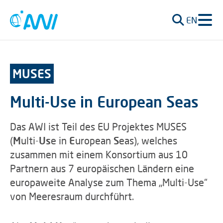
EN
MUSES
Multi-Use in European Seas
Das AWI ist Teil des EU Projektes MUSES
(
M
ulti-
Us
e in
E
uropean
S
eas), welches
zusammen mit einem Konsortium aus 10
Partnern aus 7 europäischen Ländern eine
europaweite Analyse zum Thema „Multi-Use“
von Meeresraum durchführt.