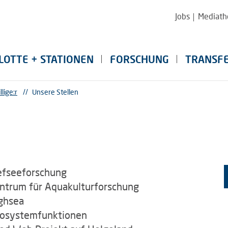
Jobs
Mediath
LOTTE + STATIONEN
FORSCHUNG
TRANSF
llige:r
//
Unsere Stellen
iefseeforschung
Zentrum für Aquakulturforschung
ighsea
Ökosystemfunktionen