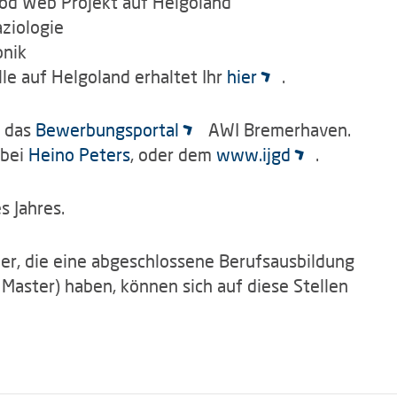
ood Web Projekt auf Helgoland
aziologie
onik
le auf Helgoland erhaltet Ihr
hier
.
r das
Bewerbungsportal
AWI Bremerhaven.
 bei
Heino Peters
, oder dem
www.ijgd
.
 Jahres.
r, die eine abgeschlossene Berufsausbildung
Master) haben, können sich auf diese Stellen