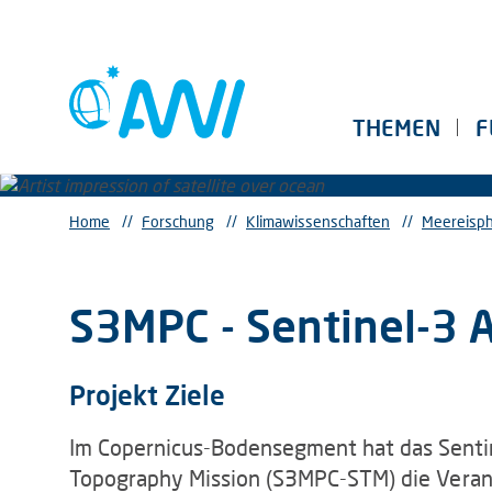
THEMEN
F
Home
//
Forschung
//
Klimawissenschaften
//
Meereisph
S3MPC - Sentinel-3 
Projekt Ziele
Im Copernicus-Bodensegment hat das Sentin
Topography Mission (S3MPC-STM) die Ver