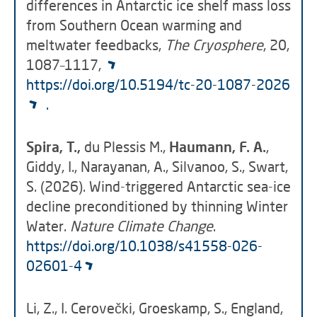
differences in Antarctic ice shelf mass loss
from Southern Ocean warming and
meltwater feedbacks,
The Cryosphere
, 20,
1087–1117,
https://doi.org/10.5194/tc-20-1087-2026
.
Spira, T.,
du Plessis M.,
Haumann, F. A.
,
Giddy, I., Narayanan, A., Silvanoo, S., Swart,
S. (2026). Wind-triggered Antarctic sea-ice
decline preconditioned by thinning Winter
Water.
Nature Climate Change
.
https://doi.org/10.1038/s41558-026-
02601-4
Li, Z., I. Cerovečki, Groeskamp, S., England,