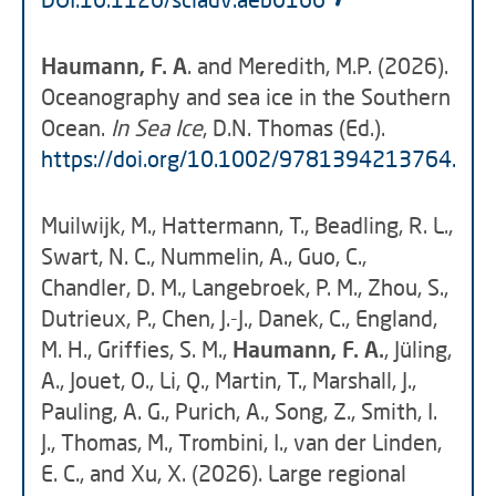
Haumann, F. A
. and Meredith, M.P. (2026).
Oceanography and sea ice in the Southern
Ocean.
In Sea Ice
, D.N. Thomas (Ed.).
https://doi.org/10.1002/9781394213764.ch0
Muilwijk, M., Hattermann, T., Beadling, R. L.,
Swart, N. C., Nummelin, A., Guo, C.,
Chandler, D. M., Langebroek, P. M., Zhou, S.,
Dutrieux, P., Chen, J.-J., Danek, C., England,
M. H., Griffies, S. M.,
Haumann, F. A.
, Jüling,
A., Jouet, O., Li, Q., Martin, T., Marshall, J.,
Pauling, A. G., Purich, A., Song, Z., Smith, I.
J., Thomas, M., Trombini, I., van der Linden,
E. C., and Xu, X. (2026). Large regional