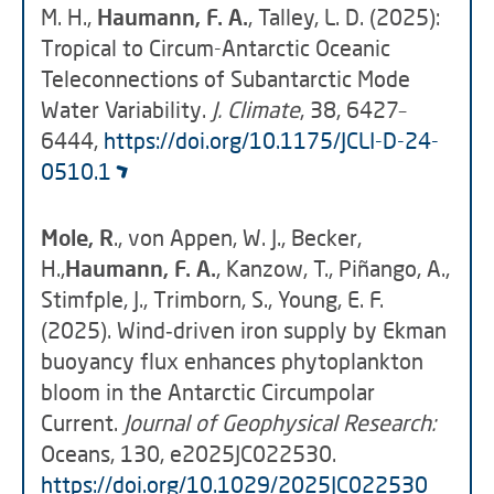
M. H.,
Haumann, F. A.
, Talley, L. D. (2025):
Tropical to Circum-Antarctic Oceanic
Teleconnections of Subantarctic Mode
Water Variability.
J. Climate
, 38, 6427–
6444,
https://doi.org/10.1175/JCLI-D-24-
0510.1
Mole, R
., von Appen, W. J., Becker,
H.,
Haumann, F. A.
, Kanzow, T., Piñango, A.,
Stimfple, J., Trimborn, S., Young, E. F.
(2025). Wind‐driven iron supply by Ekman
buoyancy flux enhances phytoplankton
bloom in the Antarctic Circumpolar
Current.
Journal of Geophysical Research:
Oceans, 130, e2025JC022530.
https://doi.org/10.1029/2025JC022530