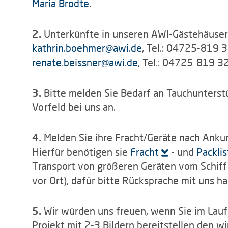
Maria Brodte
.
2.
Unterkünfte in unseren AWI-Gästehäuser
kathrin.boehmer
@
awi.de
, Tel.: 04725-819 
renate.beissner
@
awi.de
, Tel.: 04725-819 3
3.
Bitte melden Sie Bedarf an Tauchunterst
Vorfeld bei uns an.
4.
Melden Sie ihre Fracht/Geräte nach Ankun
Hierfür benötigen sie
Fracht
- und
Packli
Transport von größeren Geräten vom Schiff
vor Ort), dafür bitte Rücksprache mit uns ha
5.
Wir würden uns freuen, wenn Sie im Lauf
Projekt mit 2-3 Bildern bereitstellen den w