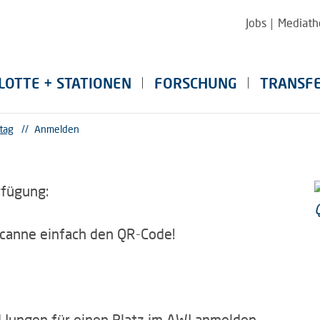
Jobs
Mediath
LOTTE + STATIONEN
FORSCHUNG
TRANSF
tag
//
Anmelden
rfügung:
canne einfach den QR-Code!
d Jungen für einen Platz im AWI anmelden