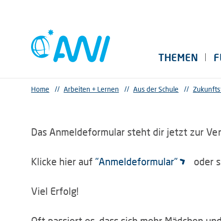
THEMEN
F
Home
//
Arbeiten + Lernen
//
Aus der Schule
//
Zukunfts
Das Anmeldeformular steht dir jetzt zur Ve
Klicke hier auf
"Anmeldeformular"
oder s
Viel Erfolg!
Oft passiert es, dass sich mehr Mädchen un