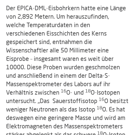
Der EPICA-DML-Eisbohrkern hatte eine Länge
von 2,892 Metern. Um herauszufinden,
welche Temperaturdaten in den
verschiedenen Eisschichten des Kerns
gespeichert sind, entnahmen die
Wissenschaftler alle 50 Millimeter eine
Eisprobe – insgesamt waren es weit über
10000. Diese Proben wurden geschmolzen
und anschließend in einem der Delta-S-
Massenspektrometer des Labors auf ihr
16
18
Verhältnis zwischen
O- und
O-Isotopen
16
untersucht. „Das Sauerstoffisotop
O besitzt
18
weniger Neutronen als das Isotop
O. Es hat
deswegen eine geringere Masse und wird am
Elektromagneten des Massenspektrometers
18
stärker abgelenkt als das schwere
O-Isotop.