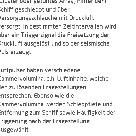
(Cluster oder getuntes Array) hinter dem
Schiff geschleppt und über
Versorgungsschläuche mit Druckluft
versorgt. In bestimmten Zeitintervallen wird
über ein Triggersignal die Freisetzung der
Druckluft ausgelöst und so der seismische
Puls erzeugt.
Luftpulser haben verschiedene
Kammervolumina, d.h. Luftinhalte, welche
den zu lösenden Fragestellungen
entsprechen. Ebenso wie die
Kammervolumina werden Schlepptiefe und
Entfernung zum Schiff sowie Häufigkeit der
Triggerung nach der Fragestellung
ausgewählt.