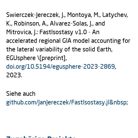
Swierczek-Jereczek, J., Montoya, M., Latychev,
K., Robinson, A., Alvarez-Solas, J., and
Mitrovica, J.: FastIsostasy v1.0 - An
accelerated regional GIA model accounting for
the lateral variability of the solid Earth,
EGUsphere \[preprint],
doi.org/10.5194/egusphere-2023-2869
,
2023.
Siehe auch
github.com/JanJereczek/FastIsostasy.jl&nbsp
;