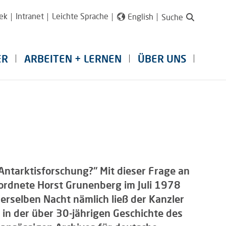
ek
Intranet
Leichte Sprache
English
Suche
ER
ARBEITEN + LERNEN
ÜBER UNS
 Antarktisforschung?" Mit dieser Frage an
rdnete Horst Grunenberg im Juli 1978
erselben Nacht nämlich ließ der Kanzler
 in der über 30-jährigen Geschichte des