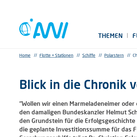
THEMEN
F
Home
//
Flotte + Stationen
//
Schiffe
//
Polarstern
//
Ch
Blick in die Chronik 
"Wollen wir einen Marmeladeneimer oder ei
den damaligen Bundeskanzler Helmut Sch
den Grundstein für die Erfolgsgeschichte
die geplante Investitionssumme für das F