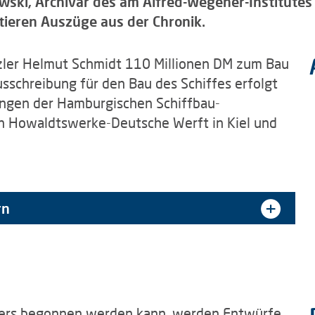
ewski, Archivar des am Alfred-Wegener-Institute
ieren Auszüge aus der Chronik.
zler Helmut Schmidt 110 Millionen DM zum Bau
usschreibung für den Bau des Schiffes erfolgt
ungen der Hamburgischen Schiffbau-
an Howaldtswerke-Deutsche Werft in Kiel und
rn
hers begonnen werden kann, werden Entwürfe