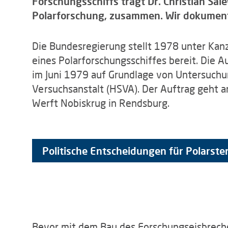
Forschungsschiffs trägt Dr. Christian Sal
Polarforschung, zusammen. Wir dokument
Die Bundesregierung stellt 1978 unter Kan
eines Polarforschungsschiffes bereit. Die A
im Juni 1979 auf Grundlage von Untersuch
Versuchsanstalt (HSVA). Der Auftrag geht 
Werft Nobiskrug in Rendsburg.
Politische Entscheidungen für Polarste
Bevor mit dem Bau des Forschungseisbrec