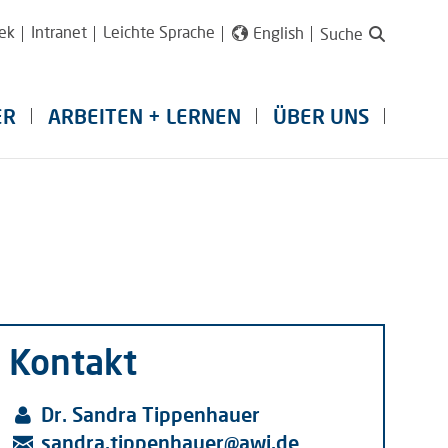
ek
Intranet
Leichte Sprache
English
Suche
ER
ARBEITEN + LERNEN
ÜBER UNS
Kontakt
Dr. Sandra Tippenhauer
sandra.tippenhauer
@
awi.de