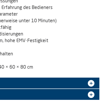
Messungen
 Erfahrung des Bedieners
arameter
herweise unter 10 Minuten)
kfähig
disierungen
m, hohe EMV-Festigkeit
halten
 40 × 60 × 80 cm