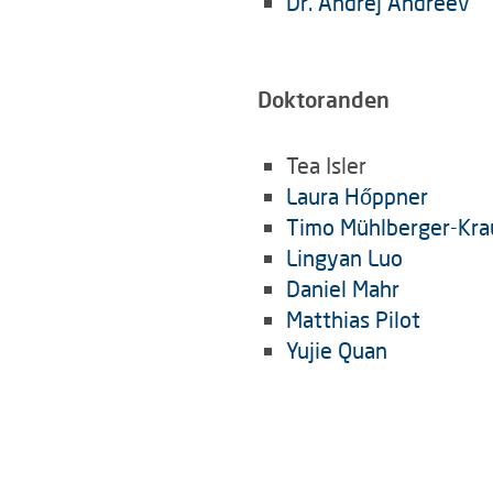
Dr. Andrej Andreev
Doktoranden
Tea Isler
Laura Hőppner
Timo M
ühlberger-
Kra
Lingyan Luo
Daniel Mahr
Matthias Pilot
Yujie Quan