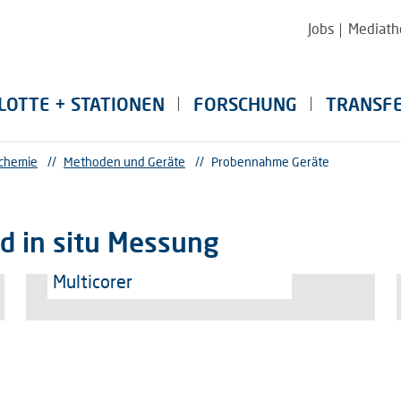
Jobs
Mediath
LOTTE + STATIONEN
FORSCHUNG
TRANSF
chemie
//
Methoden und Geräte
//
Probennahme Geräte
d in situ Messung
Multicorer