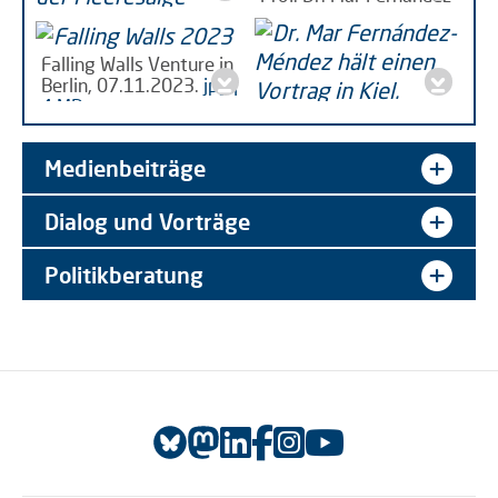
Méndez
jpeg | 4 MB
DE: Dr. Mar Fernández-
Falling Walls Venture in
Méndez taucht unter,
Berlin, 07.11.2023.
jpg |
jpeg | 303 KB
4 MB
DE: Dr. Mar Fernández-
Méndez hält einen,
jpeg
| 174 KB
Medienbeiträge
Dialog und Vorträge
Politikberatung