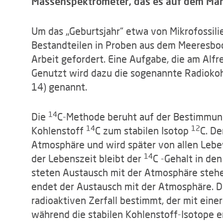
Massenspektrometer, das es auf dem Mar
Um das „Geburtsjahr“ etwa von Mikrofossilie
Bestandteilen in Proben aus dem Meeresbod
Arbeit gefordert. Eine Aufgabe, die am Alfr
Genutzt wird dazu die sogenannte Radioko
14) genannt.
14
Die
C-Methode beruht auf der Bestimmung
14
12
Kohlenstoff
C zum stabilen Isotop
C. De
Atmosphäre und wird später von allen Le
14
der Lebenszeit bleibt der
C -Gehalt in de
steten Austausch mit der Atmosphäre stehe
endet der Austausch mit der Atmosphäre. 
radioaktiven Zerfall bestimmt, der mit ein
während die stabilen Kohlenstoff-Isotope er