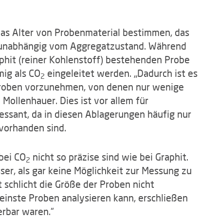
das Alter von Probenmaterial bestimmen, das
 – unabhängig vom Aggregatzustand. Während
aphit (reiner Kohlenstoff) bestehenden Probe
mig als CO
eingeleitet werden. „Dadurch ist es
2
Proben vorzunehmen, von denen nur wenige
Mollenhauer. Dies ist vor allem für
ssant, da in diesen Ablagerungen häufig nur
 vorhanden sind.
bei CO
nicht so präzise sind wie bei Graphit.
2
sser, als gar keine Möglichkeit zur Messung zu
at schlicht die Größe der Proben nicht
leinste Proben analysieren kann, erschließen
ierbar waren.“