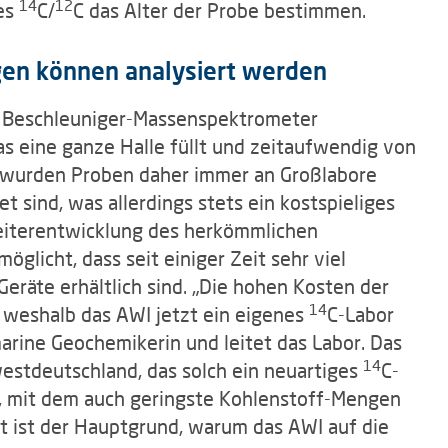
14
12
es
C/
C das Alter der Probe bestimmen.
gen können analysiert werden
 Beschleuniger-Massenspektrometer
das eine ganze Halle füllt und zeitaufwendig von
g wurden Proben daher immer an Großlabore
et sind, was allerdings stets ein kostspieliges
eiterentwicklung des herkömmlichen
licht, dass seit einiger Zeit sehr viel
Geräte erhältlich sind. „Die hohen Kosten der
14
 weshalb das AWI jetzt ein eigenes
C-Labor
marine Geochemikerin und leitet das Labor. Das
14
dwestdeutschland, das solch ein neuartiges
C-
, mit dem auch geringste Kohlenstoff-Mengen
t ist der Hauptgrund, warum das AWI auf die