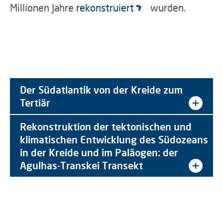
Millionen Jahre
rekonstruiert
wurden.
Der Südatlantik von der Kreide zum
Tertiär
Rekonstruktion der tektonischen und
klimatischen Entwicklung des Südozeans
in der Kreide und im Paläogen: der
Agulhas-Transkei Transekt
Aufbau des Drillrigs, Laguna Potrok Aike,
GEO-Labor
Bohrgestaenge im Zelt
Tropenklima
Arbeitsplatz des Bohrers
Tropenklima
Patagonien
Korallen und Steine
Bohrtools
Tropenklima
frisch gebohrte Kerne!