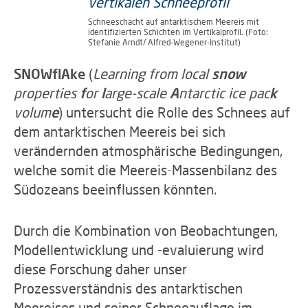
Schneeschacht auf antarktischem Meereis mit
identifizierten Schichten im Vertikalprofil. (Foto:
Stefanie Arndt/ Alfred-Wegener-Institut)
SNOWflAke
(
Learning from local
snow
properties
f
or
l
arge-scale
A
ntarctic ice pac
k
volum
e
) untersucht die Rolle des Schnees auf
dem antarktischen Meereis bei sich
verändernden atmosphärische Bedingungen,
welche somit die Meereis-Massenbilanz des
Südozeans beeinflussen könnten.
Durch die Kombination von Beobachtungen,
Modellentwicklung und -evaluierung wird
diese Forschung daher unser
Prozessverständnis des antarktischen
Meereises und seiner Schneeauflage im