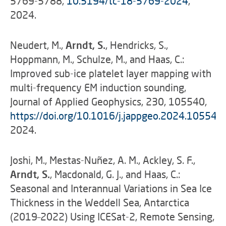
5769-5788,
10.5194/tc-18-5769-2024
,
2024.
Neudert, M.,
Arndt, S.
, Hendricks, S.,
Hoppmann, M., Schulze, M., and Haas, C.:
Improved sub-ice platelet layer mapping with
multi-frequency EM induction sounding,
Journal of Applied Geophysics, 230, 105540,
https://doi.org/10.1016/j.jappgeo.2024.105540
,
2024.
Joshi, M., Mestas-Nuñez, A. M., Ackley, S. F.,
Arndt, S.
, Macdonald, G. J., and Haas, C.:
Seasonal and Interannual Variations in Sea Ice
Thickness in the Weddell Sea, Antarctica
(2019–2022) Using ICESat-2, Remote Sensing,