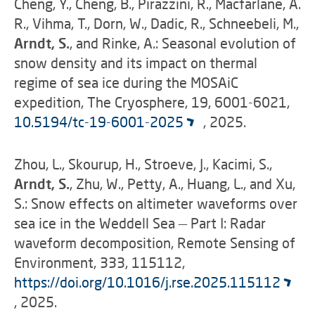
Cheng, Y., Cheng, B., Pirazzini, R., Macfarlane, A.
R., Vihma, T., Dorn, W., Dadic, R., Schneebeli, M.,
Arndt, S.
, and Rinke, A.: Seasonal evolution of
snow density and its impact on thermal
regime of sea ice during the MOSAiC
expedition, The Cryosphere, 19, 6001-6021,
10.5194/tc-19-6001-2025
, 2025.
Zhou, L., Skourup, H., Stroeve, J., Kacimi, S.,
Arndt, S.
, Zhu, W., Petty, A., Huang, L., and Xu,
S.: Snow effects on altimeter waveforms over
sea ice in the Weddell Sea — Part I: Radar
waveform decomposition, Remote Sensing of
Environment, 333, 115112,
https://doi.org/10.1016/j.rse.2025.115112
, 2025.