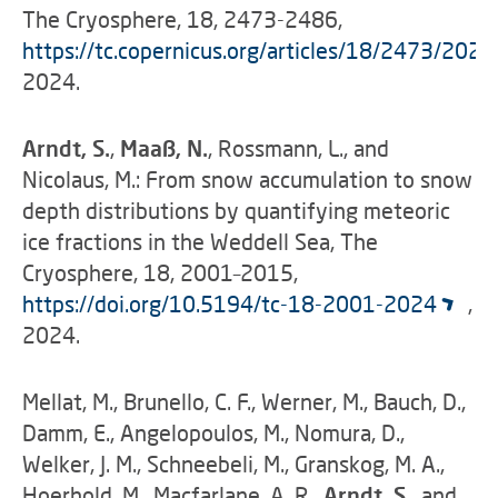
The Cryosphere, 18, 2473-2486,
https://tc.copernicus.org/articles/18/2473/2024
2024.
Arndt, S.
,
Maaß, N.
, Rossmann, L., and
Nicolaus, M.: From snow accumulation to snow
depth distributions by quantifying meteoric
ice fractions in the Weddell Sea, The
Cryosphere, 18, 2001–2015,
https://doi.org/10.5194/tc-18-2001-2024
,
2024.
Mellat, M., Brunello, C. F., Werner, M., Bauch, D.,
Damm, E., Angelopoulos, M., Nomura, D.,
Welker, J. M., Schneebeli, M., Granskog, M. A.,
Hoerhold, M., Macfarlane, A. R.,
Arndt, S.
, and