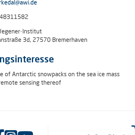
irkedal@awi.de
48311582
Wegener-Institut
nstraße 3d, 27570 Bremerhaven
ngsinteresse
e of Antarctic snowpacks on the sea ice mass
remote sensing thereof