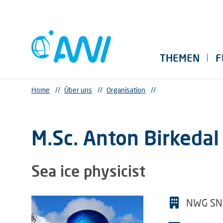
THEMEN
F
Home
//
Über uns
//
Organisation
//
M.Sc. Anton Birkedal
Sea ice physicist
NWG SN