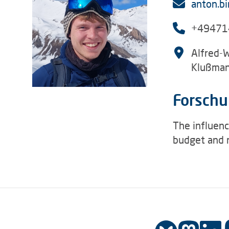
anton.b
+49471
Alfred-
Klußman
Forschu
The influenc
budget and 