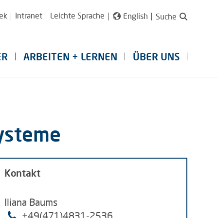
ek
Intranet
Leichte Sprache
English
Suche
ER
ARBEITEN + LERNEN
ÜBER UNS
systeme
Kontakt
Iliana Baums
+49(471)4831-2536