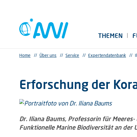
THEMEN
F
Home
//
Über uns
//
Service
//
Expertendatenbank
//
I
Erforschung der Kora
Dr. Iliana Baums, Professorin für Meeres
Funktionelle Marine Biodiversität an der 