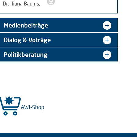
Dr. Iliana Baums,
Expertin für,
jpg | 8 MB
Medienbeiträge
Dialog & Voträge
Politikberatung
AWI-Shop