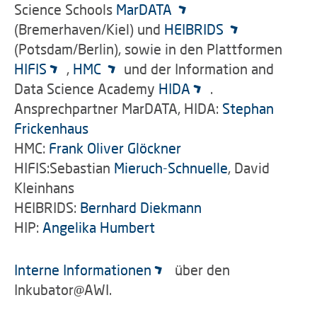
Science Schools
MarDATA
(Bremerhaven/Kiel) und
HEIBRIDS
(Potsdam/Berlin), sowie in den Plattformen
HIFIS
,
HMC
und der Information and
Data Science Academy
HIDA
.
Ansprechpartner MarDATA, HIDA:
Stephan
Frickenhaus
HMC:
Frank Oliver Glöckner
HIFIS:Sebastian
Mieruch-Schnuelle
, David
Kleinhans
HEIBRIDS:
Bernhard Diekmann
HIP:
Angelika Humbert
Interne Informationen
über den
Inkubator@AWI.