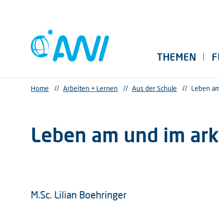
THEMEN
F
Home
//
Arbeiten + Lernen
//
Aus der Schule
//
Leben am
Leben am und im ark
M.Sc. Lilian Boehringer