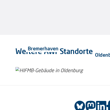
Bremerhaven
Weitere AWI-Standorte
Olden