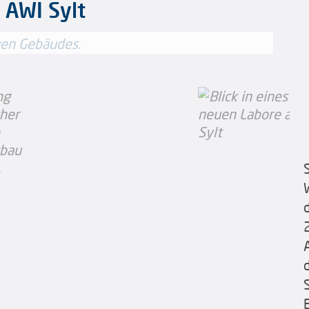
 AWI Sylt
eer