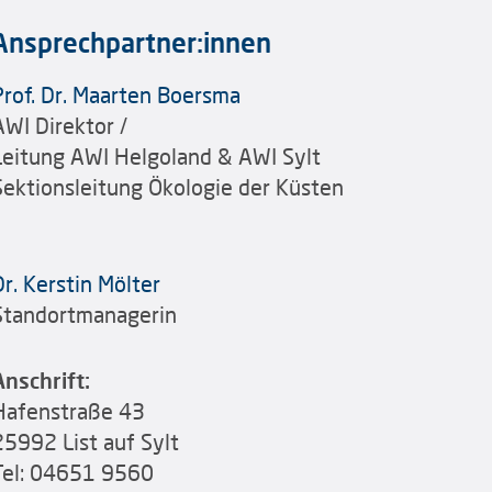
Ansprechpartner:innen
Prof. Dr. Maarten Boersma
AWI Direktor /
Leitung AWI Helgoland & AWI Sylt
Sektionsleitung Ökologie der Küsten
Dr. Kerstin Mölter
Standortmanagerin
Anschrift:
Hafenstraße 43
25992 List auf Sylt
Tel: 04651 9560