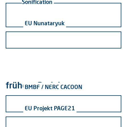
Sonification
EU Nunataryuk
frühere Projekte
BMBF / NERC CACOON
EU Projekt PAGE21