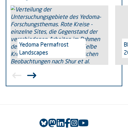
Yedoma Permafrost
B
Landscapes
2