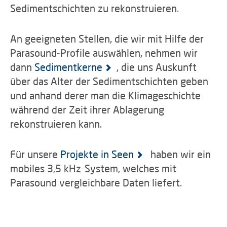
Sedimentschichten zu rekonstruieren.
An geeigneten Stellen, die wir mit Hilfe der
Parasound-Profile auswählen, nehmen wir
dann
Sedimentkerne
, die uns Auskunft
über das Alter der Sedimentschichten geben
und anhand derer man die Klimageschichte
während der Zeit ihrer Ablagerung
rekonstruieren kann.
Für unsere
Projekte in Seen
haben wir ein
mobiles 3,5 kHz-System, welches mit
Parasound vergleichbare Daten liefert.
Schön geschichtete Sedimente mit
Alte Eisbergkratzer mit dicker
Relatively young iceberg ploughmarks with
Schön geschichtete Sedimente mit
Schön geschichtete Sedimente am Hang,
Treppenstufenstrukturen
Sedimentverfüllung
some sediment drape
Rutschungsmassen ("Mass transport deposits")
Rutschung am Hangfuss
Junge, unverfüllte Eisbergkratzer