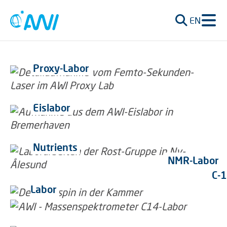
EN
Proxy-Labor
Eislabor
Nutrients
NMR-Labor
C-1
Labor