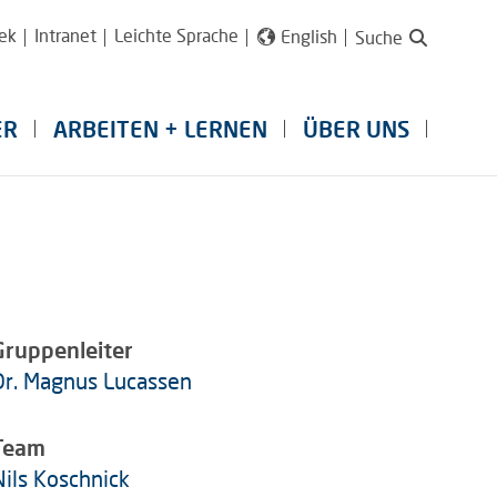
ek
Intranet
Leichte Sprache
English
Suche
ER
ARBEITEN + LERNEN
ÜBER UNS
Gruppenleiter
Dr. Magnus Lucassen
Team
Nils Koschnick