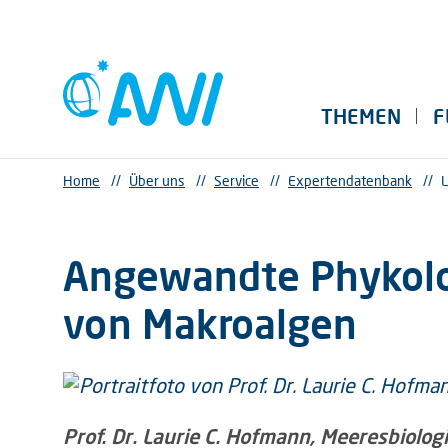
THEMEN
F
Home
//
Über uns
//
Service
//
Expertendatenbank
//
L
Angewandte Phykolog
von Makroalgen
Prof. Dr. Laurie C. Hofmann, Meeresbiolo