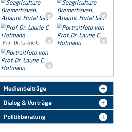
Seagriculture 2022
Seagriculture 2022
Bremerhaven. Foto:
Bremerhaven. Foto:
Prof. Dr. Laurie C.
Antje,
jpg | 283 KB
Antje,
jpg | 260 KB
Hofmann
jpeg | 382 KB
Prof. Dr. Laurie C.
Hofmann,
Meeresbiologin,
jpg |
165 KB
Portrait Prof. Dr. Laurie
C. Hofmann
jpg | 2 MB
Medienbeiträge
Dialog & Vorträge
Politikberatung