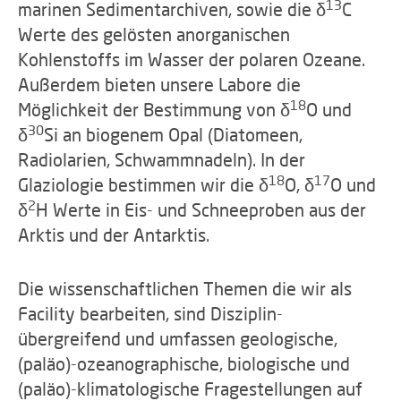
13
marinen Sedimentarchiven, sowie die δ
C
Werte des gelösten anorganischen
Kohlenstoffs im Wasser der polaren Ozeane.
Außerdem bieten unsere Labore die
18
Möglichkeit der Bestimmung von δ
O und
30
δ
Si an biogenem Opal (Diatomeen,
Radiolarien, Schwammnadeln). In der
18
17
Glaziologie bestimmen wir die δ
O, δ
O und
2
δ
H Werte in Eis- und Schneeproben aus der
Arktis und der Antarktis.
Die wissenschaftlichen Themen die wir als
Facility bearbeiten, sind Disziplin-
übergreifend und umfassen geologische,
(paläo)-ozeanographische, biologische und
(paläo)-klimatologische Fragestellungen auf