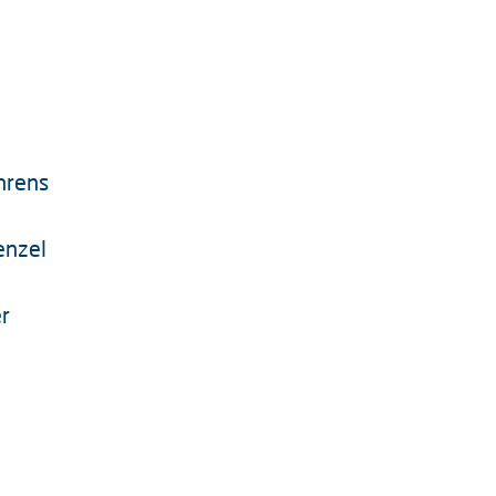
ehrens
enzel
r