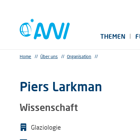
THEMEN
F
Home
//
Über uns
//
Organisation
//
Piers Larkman
Wissenschaft
Glaziologie