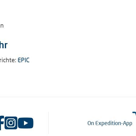
en
hr
richte:
EPIC
On Expedition-App