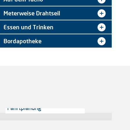
Meterweise Drahtseil
Essen und Trinken
Bordapotheke
I
Fahrtplanung