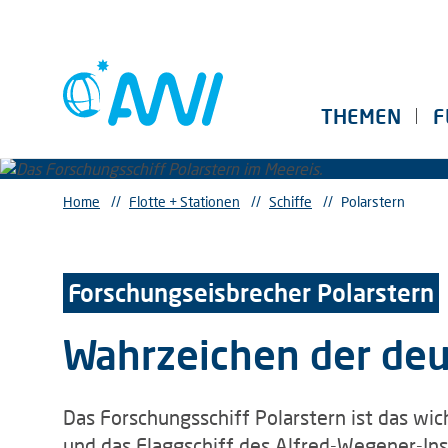
THEMEN
F
Home
//
Flotte + Stationen
//
Schiffe
//
Polarstern
Forschungseisbrecher Polarstern
Wahrzeichen der deu
Das Forschungsschiff Polarstern ist das wi
und das Flaggschiff des Alfred-Wegener-In