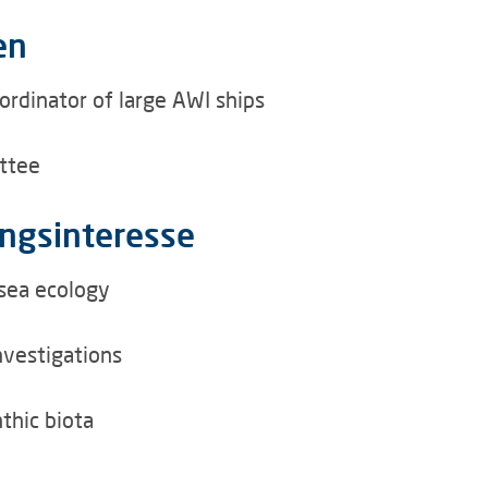
en
oordinator of large AWI ships
ttee
ngsinteresse
-sea ecology
nvestigations
thic biota