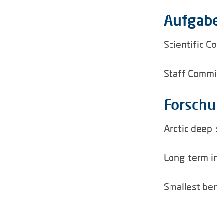
Aufgab
Scientific C
Staff Commi
Forschu
Arctic deep
Long-term i
Smallest ben