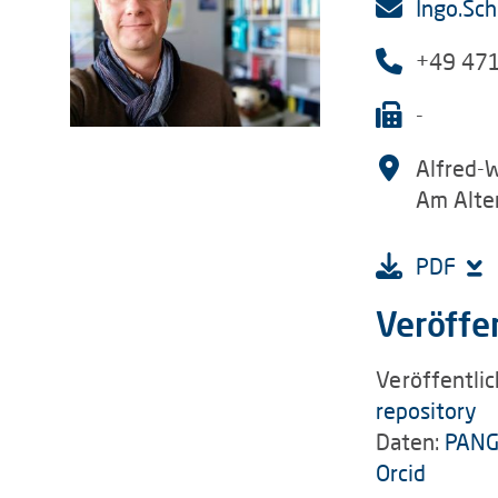
Ingo.Sc
+49 47
-
Alfred-
Am Alte
PDF
Veröffe
Veröffentli
repository
Daten:
PANG
Orcid