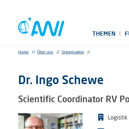
THEMEN
F
Home
//
Über uns
//
Organisation
//
Dr. Ingo Schewe
Scientific Coordinator RV P
Logisti