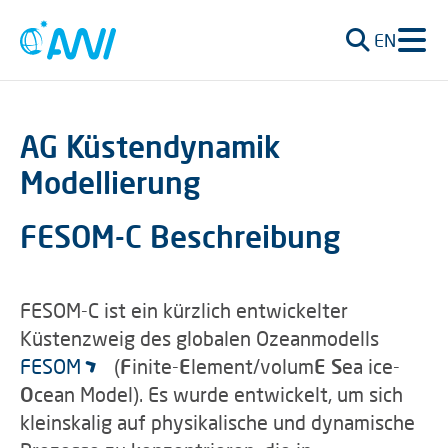
EN
AG Küstendynamik
Modellierung
FESOM-C Beschreibung
FESOM-C ist ein kürzlich entwickelter
Küstenzweig des globalen Ozeanmodells
FESOM
(
F
inite-
E
lement/volum
E
S
ea ice-
O
cean Model). Es wurde entwickelt, um sich
kleinskalig auf physikalische und dynamische