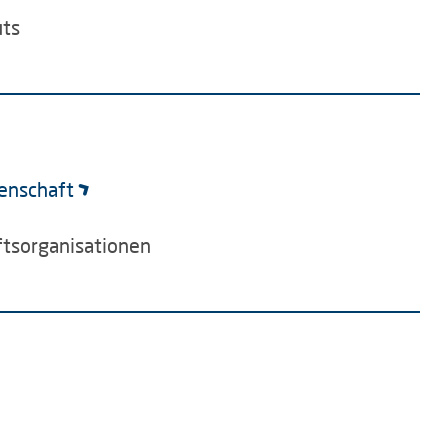
uts
senschaft
ftsorganisationen