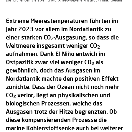
Die "Brüllenden Vierziger" (Foto: Alfred-Wegener-Institut / Frank Roedel)
Extreme Meerestemperaturen führten im
Jahr 2023 vor allem im Nordatlantik zu
einer starken CO₂-Ausgasung, so dass die
Weltmeere insgesamt weniger CO
2
aufnahmen. Dank El Niño entwich im
Ostpazifik zwar viel weniger CO
als
2
gewöhnlich, doch das Ausgasen im
Nordatlantik machte den positiven Effekt
zunichte. Dass der Ozean nicht noch mehr
CO
verlor, liegt an physikalischen und
2
biologischen Prozessen, welche das
Ausgasen trotz der Hitze begrenzten. Ob
diese kompensierenden Prozesse die
marine Kohlenstoffsenke auch bei weiterer