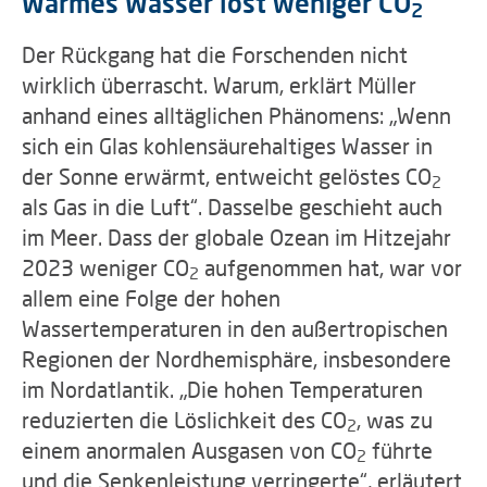
Warmes Wasser löst weniger CO
2
Der Rückgang hat die Forschenden nicht
wirklich überrascht. Warum, erklärt Müller
anhand eines alltäglichen Phänomens: „Wenn
sich ein Glas kohlensäurehaltiges Wasser in
der Sonne erwärmt, entweicht gelöstes CO
2
als Gas in die Luft“. Dasselbe geschieht auch
im Meer. Dass der globale Ozean im Hitzejahr
2023 weniger CO
aufgenommen hat, war vor
2
allem eine Folge der hohen
Wassertemperaturen in den außertropischen
Regionen der Nordhemisphäre, insbesondere
im Nordatlantik. „Die hohen Temperaturen
reduzierten die Löslichkeit des CO
, was zu
2
einem anormalen Ausgasen von CO
führte
2
und die Senkenleistung verringerte“, erläutert