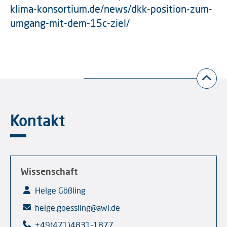
klima-konsortium.de/news/dkk-position-zum-
umgang-mit-dem-15c-ziel/
Kontakt
Wissenschaft
Helge Gößling
helge.goessling@awi.de
+49(471)4831-1877