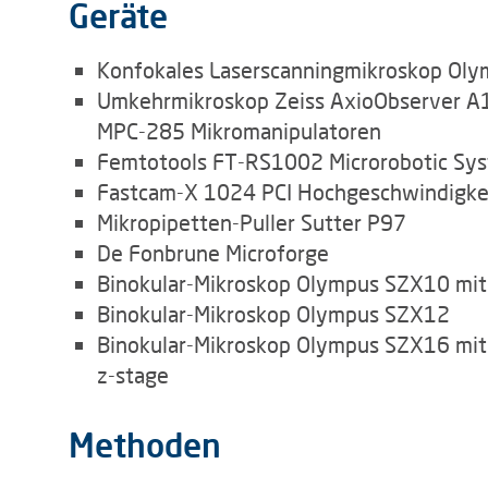
Geräte
Konfokales Laserscanningmikroskop Oly
Umkehrmikroskop Zeiss AxioObserver A1,
MPC-285 Mikromanipulatoren
Femtotools FT-RS1002 Microrobotic Sys
Fastcam-X 1024 PCI Hochgeschwindigkei
Mikropipetten-Puller Sutter P97
De Fonbrune Microforge
Binokular-Mikroskop Olympus SZX10 mi
Binokular-Mikroskop Olympus SZX12
Binokular-Mikroskop Olympus SZX16 mi
z-stage
Methoden