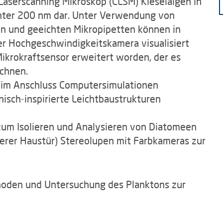
 Laserscanning Mikroskop (CLSM) Kieselalgen in
unter 200 nm dar. Unter Verwendung von
en und geeichten Mikropipetten können in
er Hochgeschwindigkeitskamera visualisiert
Mikrokraftsensor erweitert worden, der es
ichnen.
 im Anschluss Computersimulationen
nisch-inspirierte Leichtbaustrukturen
zum Isolieren und Analysieren von Diatomeen
nserer Haustür) Stereolupen mit Farbkameras zur
hoden und Untersuchung des Planktons zur