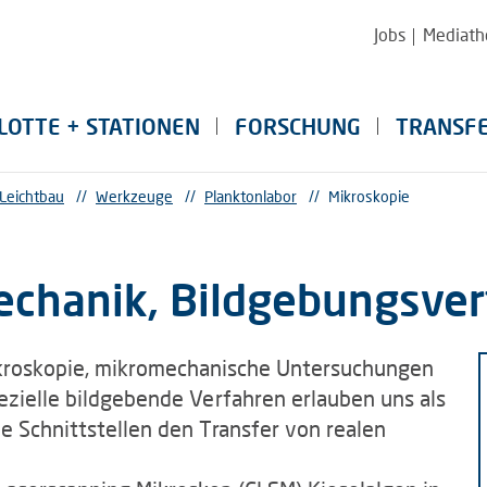
Jobs
Mediath
LOTTE + STATIONEN
FORSCHUNG
TRANSF
 Leichtbau
//
Werkzeuge
//
Planktonlabor
//
Mikroskopie
echanik, Bildgebungsve
kroskopie, mikromechanische Untersuchungen
ezielle bildgebende Verfahren erlauben uns als
le Schnittstellen den Transfer von realen