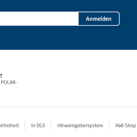
Anmelden
T
 POLAR-
refreiheit
in DGS
Hinweisgebersystem
AWI-Shop