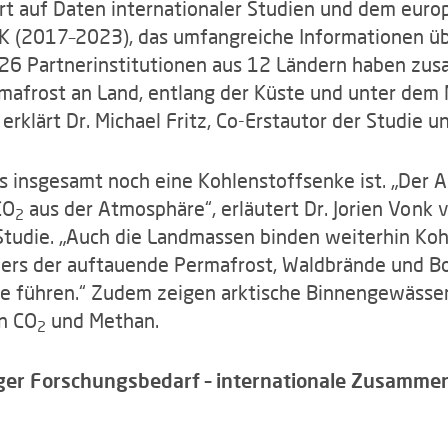
rt auf Daten internationaler Studien und dem euro
(2017–2023), das umfangreiche Informationen übe
26 Partnerinstitutionen aus 12 Ländern haben zu
mafrost an Land, entlang der Küste und unter dem 
, erklärt Dr. Michael Fritz, Co-Erstautor der Studie
is insgesamt noch eine Kohlenstoffsenke ist. „Der A
CO
aus der Atmosphäre“, erläutert Dr. Jorien Vonk v
2
tudie. „Auch die Landmassen binden weiterhin Kohle
rs der auftauende Permafrost, Waldbrände und Bo
e führen.“ Zudem zeigen arktische Binnengewässer,
n CO
und Methan.
2
er Forschungsbedarf – internationale Zusammena