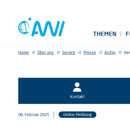
THEMEN
F
Home
//
Über uns
//
Service
//
Presse
//
Archiv
//
Der
Kontakt
06. Februar 2025
Online-Meldung