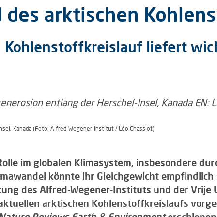
 des arktischen Kohlens
Kohlenstoffkreislauf liefert wi
sel, Kanada (Foto: Alfred-Wegener-Institut / Léo Chassiot)
e Rolle im globalen Klimasystem, insbesondere dur
mawandel könnte ihr Gleichgewicht empfindlich s
ung des Alfred-Wegener-Instituts und der Vrije 
tuellen arktischen Kohlenstoffkreislaufs vorgele
Nature Reviews Earth & Environment
erschienen