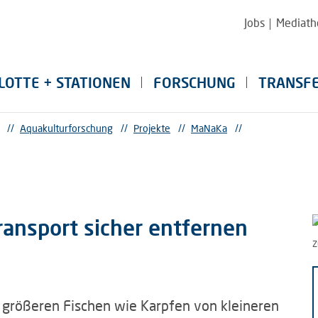
Jobs
Mediath
LOTTE + STATIONEN
FORSCHUNG
TRANSF
//
Aquakulturforschung
//
Projekte
//
MaNaKa
//
ransport sicher entfernen
Z
h größeren Fischen wie Karpfen von kleineren