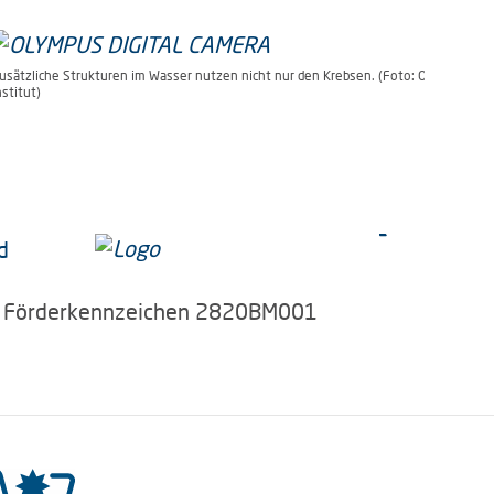
. Hauck, Alfred-Wegener-Institut)
usätzliche Strukturen im Wasser nutzen nicht nur den Krebsen. (Foto: O. Hauck, A
nstitut)
d
, Förderkennzeichen 2820BM001