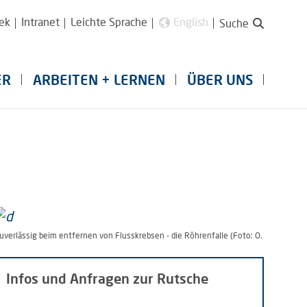
ek
Intranet
Leichte Sprache
English
Suche
ER
ARBEITEN + LERNEN
ÜBER UNS
uverlässig beim entfernen von Flusskrebsen - die Röhrenfalle (Foto: O. Hauck, Alf
Infos und Anfragen zur Rutsche