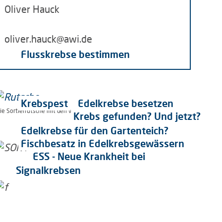
Oliver Hauck
oliver.hauck@awi.de
Flusskrebse bestimmen
Krebspest
Edelkrebse besetzen
ie Sortierrutsche mit den verschiedenen Modulen (Foto: O.Hauck Alfred-Wegener-In
Krebs gefunden? Und jetzt?
Edelkrebse für den Gartenteich?
Fischbesatz in Edelkrebsgewässern
ESS - Neue Krankheit bei
Signalkrebsen