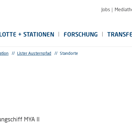
Jobs
Mediath
LOTTE + STATIONEN
FORSCHUNG
TRANSF
ation
//
Lister Austernpfad
//
Standorte
ngschiff MYA II