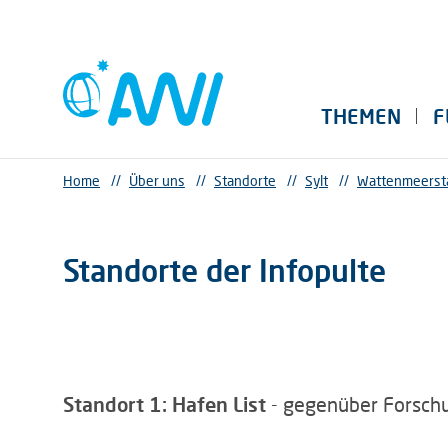
THEMEN
F
Home
//
Über uns
//
Standorte
//
Sylt
//
Wattenmeerst
Standorte der Infopulte
Standort 1: Hafen List
- gegenüber Forschu