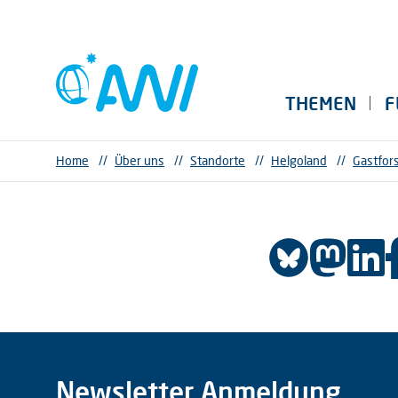
THEMEN
F
Home
//
Über uns
//
Standorte
//
Helgoland
//
Gastfor
Newsletter Anmeldung