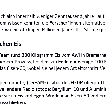
ich also innerhalb weniger Zehntausend Jahre – auf
em Wissen konnten die Forscher*innen alternative 
 etwa ein Abklingen Millionen Jahre alter Sternexpl
schen Eis
 Team rund 300 Kilogramm Eis vom AWI in Bremerha
wieriger Prozess, bei dem am Ende nur wenige 100 M
ie das Eisen-60, wobei sie bei jedem Arbeitsschritt
pectrometry (DREAMS)-Labor des HZDR überprüften
ei andere Radioisotope: Beryllium-10 und Aluminiu
 sie im Eis vorliegen. Würde man Eisen-60 verlier
usschließen.