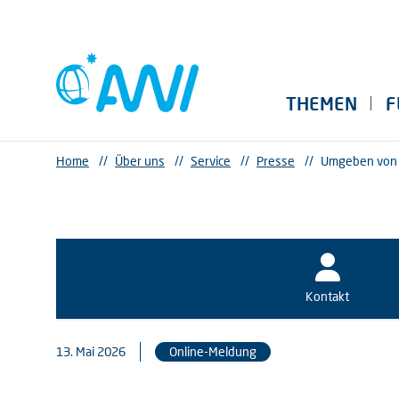
THEMEN
F
Home
//
Über uns
//
Service
//
Presse
//
Umgeben von 
Kontakt
13. Mai 2026
Online-Meldung