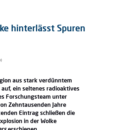
lke hinterlässt Spuren
n)
egion aus stark verdünntem
uf, ein seltenes radioaktives
ales Forschungsteam unter
von Zehntausenden Jahre
kenden Eintrag schließen die
xplosion in der Wolke
ers
erschienen.