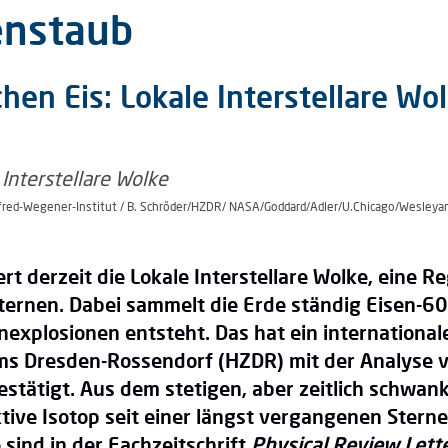
enstaub
hen Eis: Lokale Interstellare Wo
lfred-Wegener-Institut / B. Schröder/HZDR/ NASA/Goddard/Adler/U.Chicago/Wesleya
 derzeit die Lokale Interstellare Wolke, eine R
ernen. Dabei sammelt die Erde ständig Eisen-60 a
rnexplosionen entsteht. Das hat ein internation
ms Dresden-Rossendorf (HZDR) mit der Analyse 
stätigt. Aus dem stetigen, aber zeitlich schwan
ive Isotop seit einer längst vergangenen Sterne
 sind in der Fachzeitschrift
Physical Review Lett