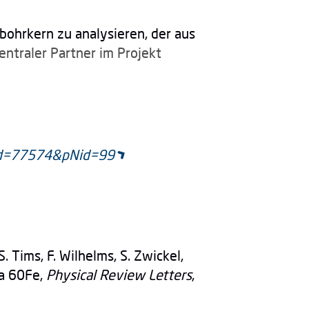
sbohrkern zu analysieren, der aus
entraler Partner im Projekt
id=77574&pNid=99
 S. Tims, F. Wilhelms, S. Zwickel,
va 60Fe,
Physical Review Letters
,