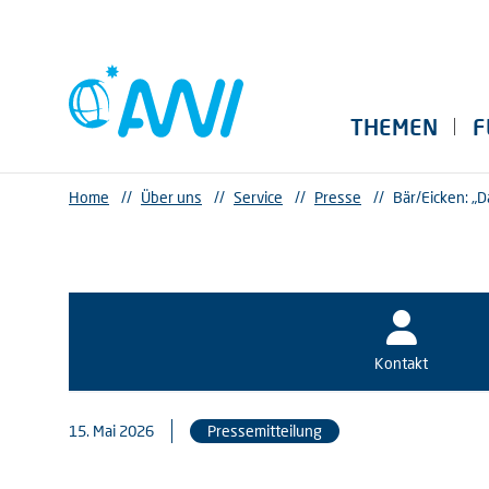
THEMEN
F
Home
//
Über uns
//
Service
//
Presse
//
Bär/Eicken: „D
Kontakt
15. Mai 2026
Pressemitteilung