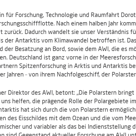
in für Forschung, Technologie und Raumfahrt Doroth
rschungsschiffflotte. Nach einem halben Jahr kom
t zurück. Dadurch wandelt sie unser Verständnis fü
 der Antarktis vom Klimawandel betroffen ist. Das 
d der Besatzung an Bord, sowie dem AWI, die es m
en. Deutschland ist ganz vorne in der Meeresforsch
artnern Spitzenforschung in Arktis und Antarktis be
r Jahren – von ihrem Nachfolgeschiff, der Polarster
her Direktor des AWI, betont: „Die Polarstern bring
e uns helfen, die prägende Rolle der Polargebiete 
tarktis hat sich durch die von Polarstern ermögli
en des Eisschildes mit dem Ozean und die vom Me
scher und variabler als das bei Indienststellung de
 sind Gegenstand aktueller Forschung am AWI unt