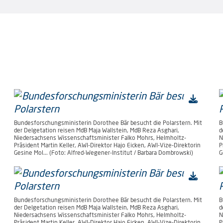
Bundesforschungsministerin Dorothee Bär besucht die Polarstern. Mit
B
der Delgetation reisen MdB Maja Wallstein, MdB Reza Asghari,
d
Niedersachsens Wissenschaftsminister Falko Mohrs, Helmholtz-
N
Präsident Martin Keller, AWI-Direktor Hajo Eicken, AWI-Vize-Direktorin
P
Gesine Mol... (Foto: Alfred-Wegener-Institut / Barbara Dombrowski)
G
Bundesforschungsministerin Dorothee Bär besucht die Polarstern. Mit
B
der Delgetation reisen MdB Maja Wallstein, MdB Reza Asghari,
d
Niedersachsens Wissenschaftsminister Falko Mohrs, Helmholtz-
N
Präsident Martin Keller, AWI-Direktor Hajo Eicken, AWI-Vize-Direktorin
P