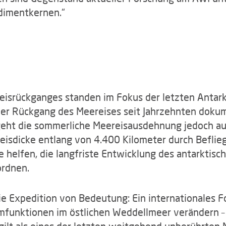
dimentkernen.“
isrückganges standen im Fokus der letzten Antarkt
 Rückgang des Meereises seit Jahrzehnten dokument
7 geht die sommerliche Meereisausdehnung jedoch au
eisdicke entlang von 4.400 Kilometer durch Befli
te helfen, die langfriste Entwicklung des antarktis
ordnen.
ie Expedition von Bedeutung: Ein internationales 
emfunktionen im östlichen Weddellmeer verändern –
gilt als eines der letzten weitgehend unberührten