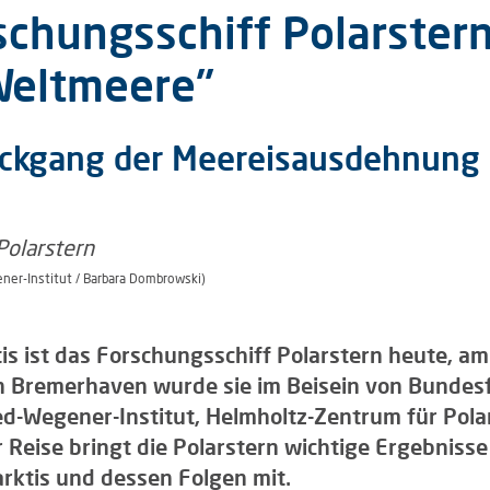
schungsschiff Polarster
 Weltmeere"
ückgang der Meereisausdehnung i
ner-Institut / Barbara Dombrowski)
s ist das Forschungsschiff Polarstern heute, am 
n Bremerhaven wurde sie im Beisein von Bundes
ed-Wegener-Institut, Helmholtz-Zentrum für Pola
r Reise bringt die Polarstern wichtige Ergebniss
rktis und dessen Folgen mit.