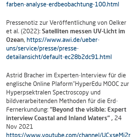
farben-analyse-erdbeobachtung-100.html
Pressenotiz zur Veröffentlichung von Oelker
et al. (2022):
Satelliten messen UV-Licht im
Ozean
,
https://www.awi.de/ueber-
uns/service/presse/presse-
detailansicht/default-ec28b2dc91.html
Astrid Bracher im Experten-Interview für die
englische Online Plaform"HyperEdu MOOC zur
Hyperpsektralen Spectroscopy und
bildverarbeitenden Methoden für die Erd-
Fernerkundung:
“
Beyond the visible: Expert
interview Coastal and Inland Waters”
,
24
Nov 2021
https
://
www.youtube.com/channel/UCxseMj2r9