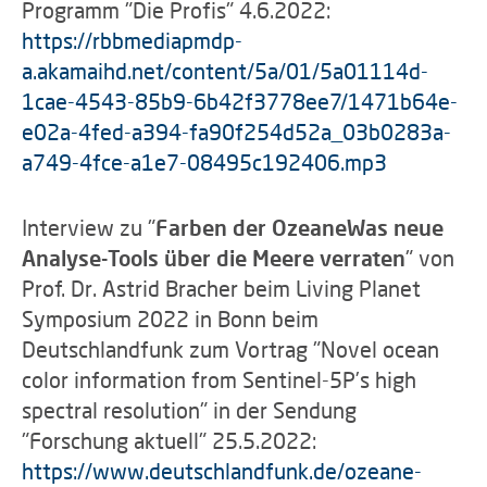
Programm "Die Profis" 4.6.2022:
https://rbbmediapmdp-
a.akamaihd.net/content/5a/01/5a01114d-
1cae-4543-85b9-6b42f3778ee7/1471b64e-
e02a-4fed-a394-fa90f254d52a_03b0283a-
a749-4fce-a1e7-08495c192406.mp3
Interview zu "
Farben der OzeaneWas neue
Analyse-Tools über die Meere verraten
" von
Prof. Dr. Astrid Bracher beim Living Planet
Symposium 2022 in Bonn beim
Deutschlandfunk zum Vortrag "Novel ocean
color information from Sentinel-5P’s high
spectral resolution" in der Sendung
"Forschung aktuell" 25.5.2022:
https://www.deutschlandfunk.de/ozeane-