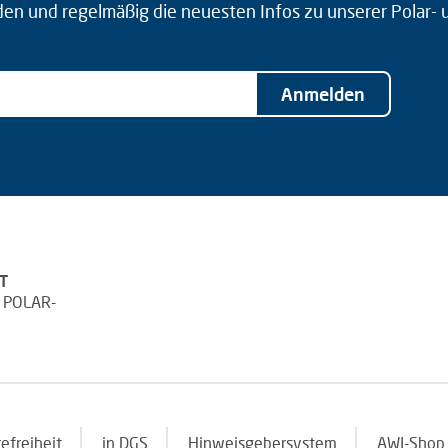
den und regelmäßig die neuesten Infos zu unserer Polar-
Anmelden
T
 POLAR-
refreiheit
in DGS
Hinweisgebersystem
AWI-Shop