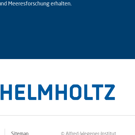
 und Meeresforschung erhalten.
Sitemap
© Alfred-Wegener-Institut