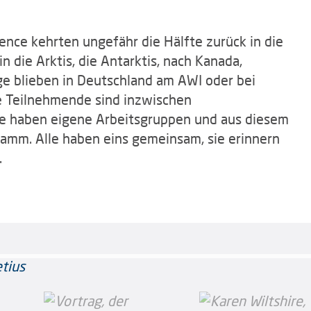
nce kehrten ungefähr die Hälfte zurück in die
 die Arktis, die Antarktis, nach Kanada,
nige blieben in Deutschland am AWI oder bei
e Teilnehmende sind inzwischen
nige haben eigene Arbeitsgruppen und aus diesem
mm. Alle haben eins gemeinsam, sie erinnern
.
lence
lence
lence
lence
lence
lence
lence
lence
lence
lence
lence
lence
lence
lence
lence
lence
lence
lence