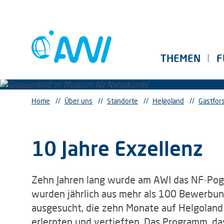
THEMEN
F
Home
//
Über uns
//
Standorte
//
Helgoland
//
Gastfor
10 Jahre Exzellenz
Zehn Jahren lang wurde am AWI das NF-Pogo
wurden jährlich aus mehr als 100 Bewerbun
ausgesucht, die zehn Monate auf Helgolan
erlernten und vertieften. Das Programm, d