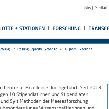
Jobs
Mediath
LOTTE + STATIONEN
FORSCHUNG
TRANSF
schung
//
Training Capacity Exchange
//
10 Jahre Exzellenz
 Centre of Excellence durchgeführt. Seit 2013
gen 10 Stipendiatinnen und Stipendiaten
d und Sylt Methoden der Meeresforschung
as besonders junge Wissenschaftlerinnen und