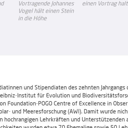
diatinnen und Stipendiaten des zehnten Jahrgangs 
ibniz-Institut für Evolution und Biodiversitätsfors
pon Foundation-POGO Centre of Excellence in Obser
lar- und Meeresforschung (AWI). Damit wurde nicht
 hochrangigen Lehrkräften und Unterstützenden au
lichkeiten wurden etwa 70 Ehemalige sowie 50 Leh