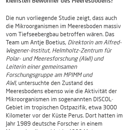
kleinsten Bewohner des Meeresbodens?
Die nun vorliegende Studie zeigt, dass auch
die Mikroorganismen im Meeresboden massiv
vom Tiefseebergbau betroffen wären. Das
Team um Antje Boetius,
Direktorin am Alfred-
Wegener-Institut, Helmholtz-Zentrum für
Polar- und Meeresforschung (AWI) und
Leiterin einer gemeinsamen
Forschungsgruppe am MPIMM und
AWI,
untersuchte den Zustand des
Meeresbodens ebenso wie die Aktivität der
Mikroorganismen im sogenannten DISCOL-
Gebiet im tropischen Ostpazifik, etwa 3000
Kilometer vor der Küste Perus. Dort hatten im
Jahr 1989 deutsche Forscher in einem