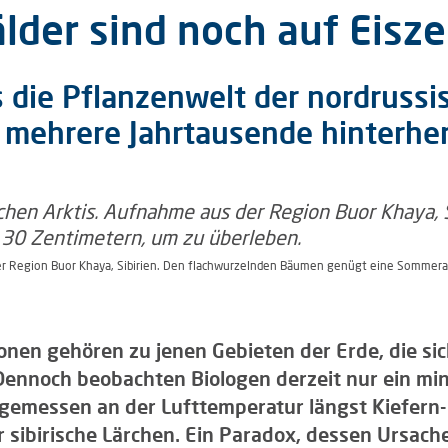
lder sind noch auf Eisze
s die Pflanzenwelt der nordruss
 mehrere Jahrtausende hinterhe
er Region Buor Khaya, Sibirien. Den flachwurzelnden Bäumen genügt eine Sommerau
ionen gehören zu jenen Gebieten der Erde, die s
Dennoch beobachten Biologen derzeit nur ein m
 gemessen an der Lufttemperatur längst Kiefern
sibirische Lärchen. Ein Paradox, dessen Ursache