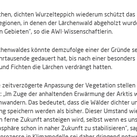
chen, dichten Wurzelteppich wiederum schützt das 
egionen, in denen der Lärchenwald abgeholzt wurde
n Gebieten“, so die AWI-Wissenschaftlerin.
rchenwaldes könnte demzufolge einer der Gründe se
rtausende gedauert hat, bis nach einer besonders 
nd Fichten die Lärchen verdrängt hatten.
e zeitverzögerte Anpassung der Vegetation stelle
: „Im Zuge der anhaltenden Erwärmung der Arktis 
 einwandern. Das bedeutet, dass die Wälder dichter 
g speichern werden als bisher. Dieser Umstand wi
 in ferne Zukunft ansteigen wird, selbst wenn es un
sphäre schon in naher Zukunft zu stabilisieren“, sa
sprozesse in Klimamodelle sei daher dringend notw