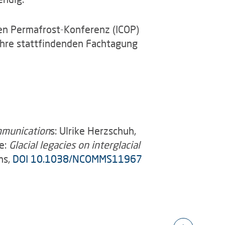
len Permafrost-Konferenz (ICOP)
Jahre stattfindenden Fachtagung
munication
s: Ulrike Herzschuh,
te:
Glacial legacies on interglacial
ns,
DOI 10.1038/NCOMMS11967