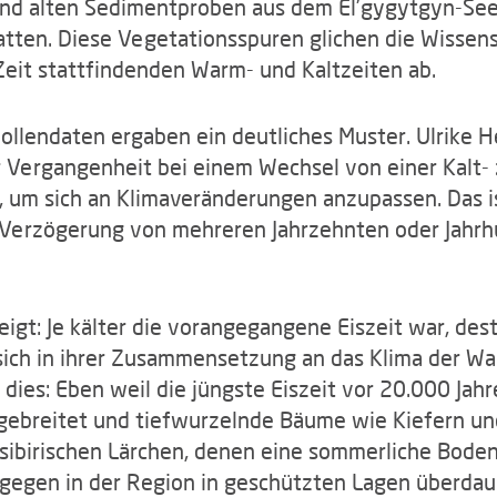
hend alten Sedimentproben aus dem El’gygytgyn-See
ten. Diese Vegetationsspuren glichen die Wissensc
Zeit stattfindenden Warm- und Kaltzeiten ab.
Pollendaten ergaben ein deutliches Muster. Ulrike 
er Vergangenheit bei einem Wechsel von einer Kalt- 
 um sich an Klimaveränderungen anzupassen. Das is
r Verzögerung von mehreren Jahrzehnten oder Jahrh
eigt: Je kälter die vorangegangene Eiszeit war, des
sich in ihrer Zusammensetzung an das Klima der Wa
dies: Eben weil die jüngste Eiszeit vor 20.000 Jah
gebreitet und tiefwurzelnde Bäume wie Kiefern un
 sibirischen Lärchen, denen eine sommerliche Bode
egen in der Region in geschützten Lagen überdauer