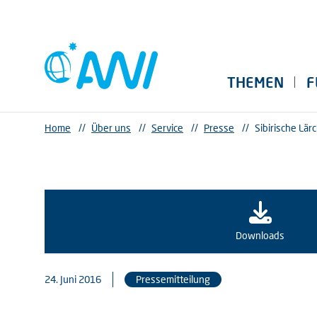
THEMEN
F
Home
//
Über uns
//
Service
//
Presse
//
Sibirische Lär
Downloads
24. Juni 2016
Pressemitteilung