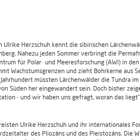
 Ulrike Herzschuh kennt die sibirischen Lärchenwäl
nberg. Nahezu jeden Sommer verbringt die Permafr
trum für Polar- und Meeresforschung (AWI) in den 
mmt Wachstumsgrenzen und zieht Bohrkerne aus Se
Jahrhundert müssten Lärchenwälder die Tundra im 
von Süden her eingewandert sein. Doch bisher zei
tion – und wir haben uns gefragt, woran das liegt“,
eisten Ulrike Herzschuh und ihr internationales Fo
e Erdzeitalter des Pliozäns und des Pleistozäns. Die